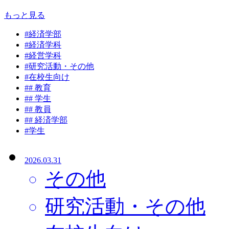
もっと見る
#
経済学部
#
経済学科
#
経営学科
#
研究活動・その他
#
在校生向け
#
# 教育
#
# 学生
#
# 教員
#
# 経済学部
#
学生
2026.03.31
その他
研究活動・その他