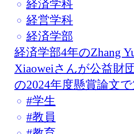
経済学科
経営学科
経済学部
経済学部4年のZhang Y
Xiaoweiさんが公益財
の2024年度懸賞論文
#
学生
#
教員
#
教育