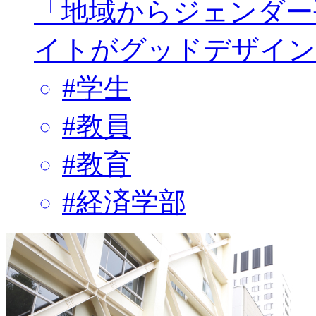
「地域からジェンダー
イトがグッドデザイン
#
学生
#
教員
#
教育
#
経済学部