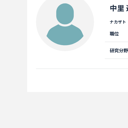
中里 
ナカザト
職位
研究分