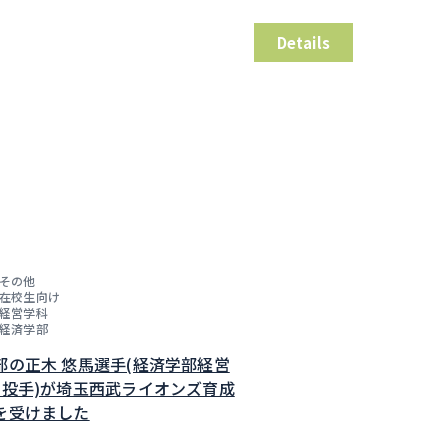
Details
その他
在校生向け
経営学科
経済学部
部の正木 悠馬選手(経済学部経営
・投手)が埼玉西武ライオンズ育成
を受けました