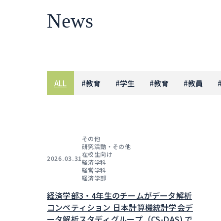
News
ALL
#
教育
#
学生
#
教育
#
教員
その他
研究活動・その他
在校生向け
2026.03.31
経済学科
経営学科
経済学部
経済学部3・4年生のチームがデータ解析
コンペティション 日本計算機統計学会デ
ータ解析スタディグループ（CS-DAS) で