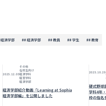
#
経済学部
#
# 経済学部
#
# 教員
#
# 学生
#
# 教育
その他
在校生向け
2025.10.29
経済学科
2025.12.05
経営学科
経済学部
硬式野球
経済学部紹介動画「Learning at Sophia
学科4年
経済学部編」を公開しました
枠の指名