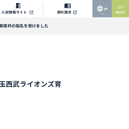
JP
入試情報
サイト
資料請求
MENU
JP
ズ育成枠の指名を受けました
EN
埼玉西武ライオンズ育