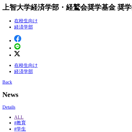
上智大学経済学部・経鷲会奨学基金 奨学生
在校生向け
経済学部
在校生向け
経済学部
Back
News
Details
ALL
#
教育
#
学生