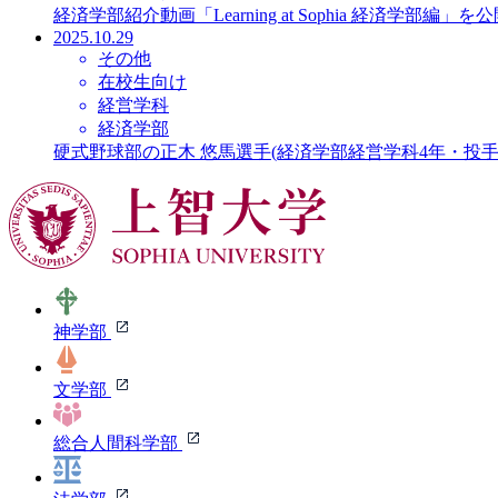
経済学部紹介動画「Learning at Sophia 経済学部編」
2025.10.29
その他
在校生向け
経営学科
経済学部
硬式野球部の正木 悠馬選手(経済学部経営学科4年・投
神学部
文学部
総合人間科学部