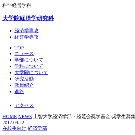
科">経営学科
大学院経済学研究科
経済学専攻
経営学専攻
TOP
ニュース
学部について
学科について
大学院について
研究活動
教員紹介
進路
アクセス
HOME
NEWS
上智大学経済学部・経鷲会奨学基金 奨学生募集(
2017.09.22
在校生向け
経済学部