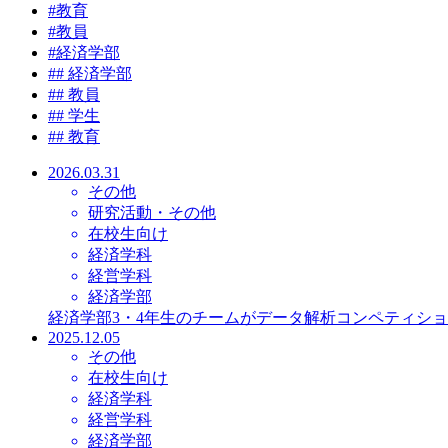
#
教育
#
教員
#
経済学部
#
# 経済学部
#
# 教員
#
# 学生
#
# 教育
2026.03.31
その他
研究活動・その他
在校生向け
経済学科
経営学科
経済学部
経済学部3・4年生のチームがデータ解析コンペティション
2025.12.05
その他
在校生向け
経済学科
経営学科
経済学部