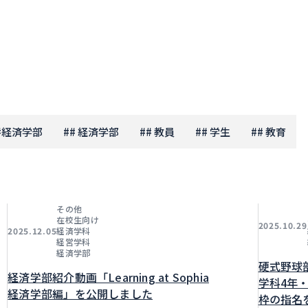
#
経済学部
#
# 経済学部
#
# 教員
#
# 学生
#
# 教育
その他
在校生向け
2025.10.29
経済学科
2025.12.05
経営学科
経済学部
硬式野球
経済学部紹介動画「Learning at Sophia
学科4年
経済学部編」を公開しました
枠の指名