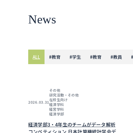
News
ALL
#
教育
#
学生
#
教育
#
教員
その他
研究活動・その他
在校生向け
2026.03.31
経済学科
経営学科
経済学部
経済学部3・4年生のチームがデータ解析
コンペティション 日本計算機統計学会デ