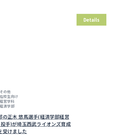
Details
その他
在校生向け
経営学科
経済学部
部の正木 悠馬選手(経済学部経営
・投手)が埼玉西武ライオンズ育成
を受けました