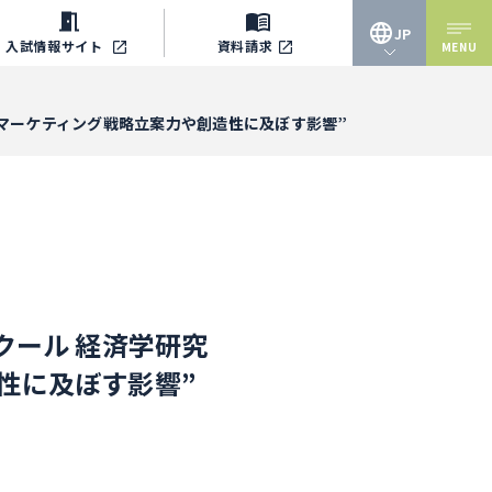
JP
入試情報
サイト
資料請求
MENU
JP
がマーケティング戦略立案力や創造性に及ぼす影響”
EN
クール 経済学研究
性に及ぼす影響”