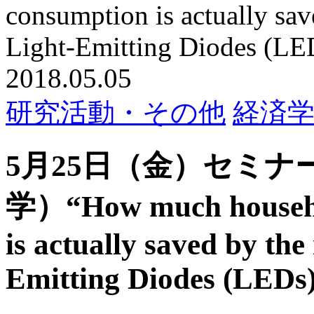
consumption is actually sav
Light-Emitting Diodes (LE
2018.05.05
研究活動・その他
経済
5月25日（金）セミ
学）“How much househol
is actually saved by th
Emitting Diodes (LEDs