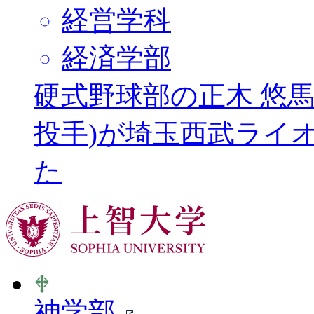
経営学科
経済学部
硬式野球部の正木 悠馬
投手)が埼玉西武ライ
た
神学部