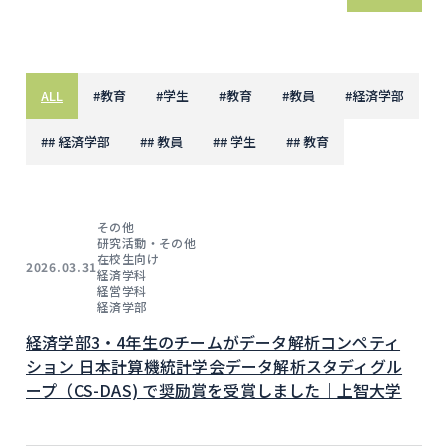
ALL
#
教育
#
学生
#
教育
#
教員
#
経済学部
#
# 経済学部
#
# 教員
#
# 学生
#
# 教育
その他
研究活動・その他
在校生向け
2026.03.31
経済学科
経営学科
経済学部
経済学部3・4年生のチームがデータ解析コンペティ
ション 日本計算機統計学会データ解析スタディグル
ープ（CS-DAS) で奨励賞を受賞しました｜上智大学