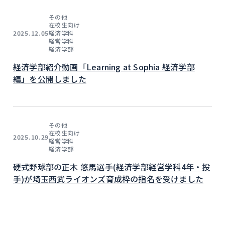
その他
在校生向け
経済学科
2025.12.05
経営学科
経済学部
経済学部紹介動画「Learning at Sophia 経済学部
編」を公開しました
その他
在校生向け
2025.10.29
経営学科
経済学部
硬式野球部の正木 悠馬選手(経済学部経営学科4年・投
手)が埼玉西武ライオンズ育成枠の指名を受けました