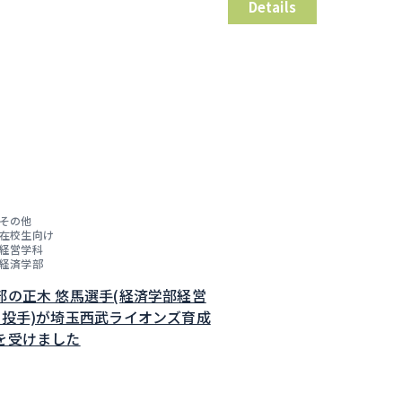
Details
その他
在校生向け
経営学科
経済学部
部の正木 悠馬選手(経済学部経営
・投手)が埼玉西武ライオンズ育成
を受けました