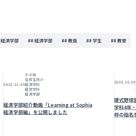
#
経済学部
#
# 経済学部
#
# 教員
#
# 学生
#
# 教育
その他
在校生向け
2025.10.29
経済学科
2025.12.05
経営学科
経済学部
硬式野球
経済学部紹介動画「Learning at Sophia
学科4年
経済学部編」を公開しました
枠の指名