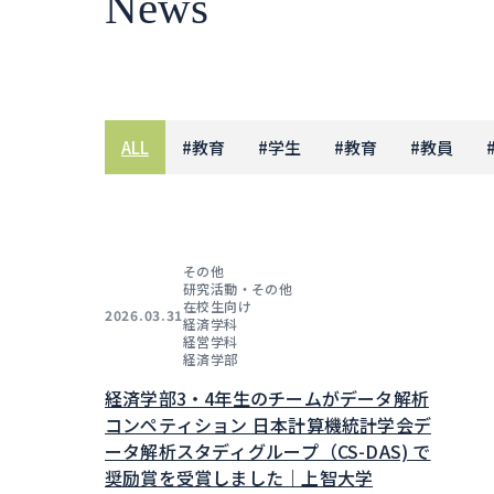
News
ALL
#
教育
#
学生
#
教育
#
教員
その他
研究活動・その他
在校生向け
2026.03.31
経済学科
経営学科
経済学部
経済学部3・4年生のチームがデータ解析
コンペティション 日本計算機統計学会デ
ータ解析スタディグループ（CS-DAS) で
奨励賞を受賞しました｜上智大学