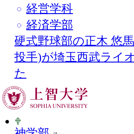
経営学科
経済学部
硬式野球部の正木 悠馬
投手)が埼玉西武ライ
た
神学部