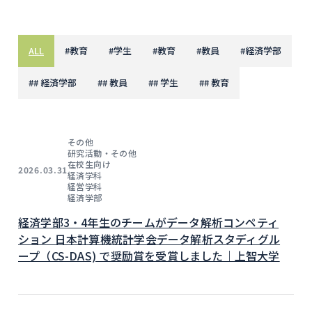
ALL
#
教育
#
学生
#
教育
#
教員
#
経済学部
#
# 経済学部
#
# 教員
#
# 学生
#
# 教育
その他
研究活動・その他
在校生向け
2026.03.31
経済学科
経営学科
経済学部
経済学部3・4年生のチームがデータ解析コンペティ
ション 日本計算機統計学会データ解析スタディグル
ープ（CS-DAS) で奨励賞を受賞しました｜上智大学