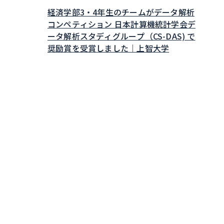
経済学部3・4年生のチームがデータ解析
コンペティション 日本計算機統計学会デ
ータ解析スタディグループ（CS-DAS) で
奨励賞を受賞しました｜上智大学