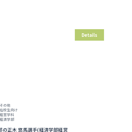
Details
その他
在校生向け
経営学科
経済学部
部の正木 悠馬選手(経済学部経営