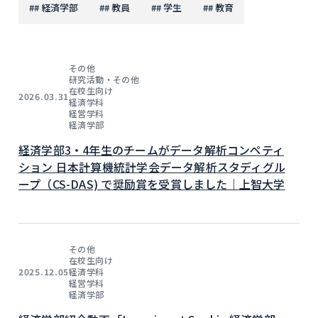
#
# 経済学部
#
# 教員
#
# 学生
#
# 教育
その他
研究活動・その他
在校生向け
2026.03.31
経済学科
経営学科
経済学部
経済学部3・4年生のチームがデータ解析コンペティ
ション 日本計算機統計学会データ解析スタディグル
ープ（CS-DAS) で奨励賞を受賞しました｜上智大学
その他
在校生向け
経済学科
2025.12.05
経営学科
経済学部